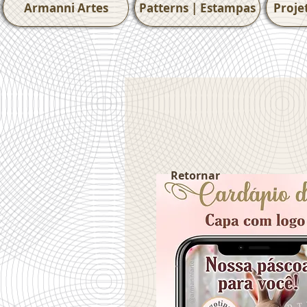
Armanni Artes
Patterns | Estampas
Proje
Retornar