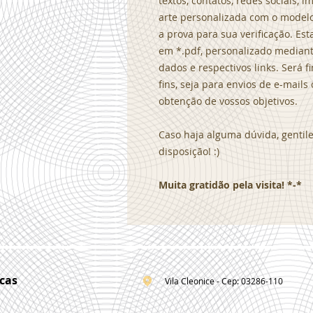
textos, contatos, redes sociais,
arte personalizada com o modelo
a prova para sua verificação. Es
em *.pdf, personalizado median
dados e respectivos links. Será 
fins, seja para envios de e-mail
obtenção de vossos objetivos.
Caso haja alguma dúvida, genti
disposição! :)
Muita gratidão pela visita! *-*
cas
Vila Cleonice - Cep: 03286-110