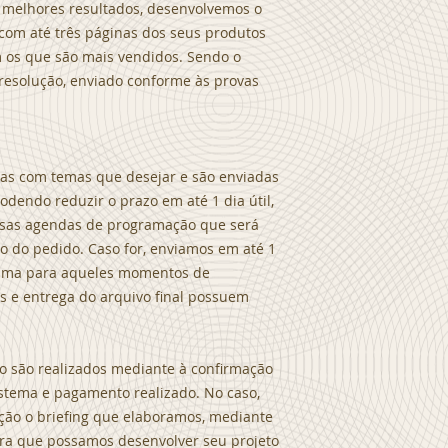
 melhores resultados, desenvolvemos o
com até três páginas dos seus produtos
 os que são mais vendidos. Sendo o
resolução, enviado conforme às provas
das com temas que desejar e são enviadas
odendo reduzir o prazo em até 1 dia útil,
ssas agendas de programação que será
 do pedido. Caso for, enviamos em até 1
grama para aqueles momentos de
os e entrega do arquivo final possuem
o são realizados mediante à confirmação
stema e pagamento realizado. No caso,
ção o briefing que elaboramos, mediante
para que possamos desenvolver seu projeto