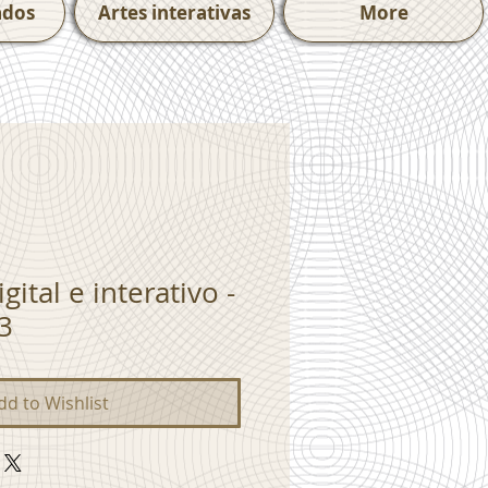
ados
Artes interativas
More
gital e interativo -
3
dd to Wishlist