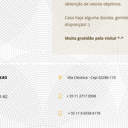
obtenção de vossos objetivos.
Caso haja alguma dúvida, genti
disposição! :)
Muita gratidão pela visita! *-*
cas
Vila Cleonice - Cep: 03286-110
1-82
+ 55 11 2717 0599
+ 55 11 9 6558 6178