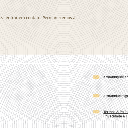
leza entrar em contato. Permanecemos à
armannipublia
armanniartesg
Termos & Polít
Privacidade e T