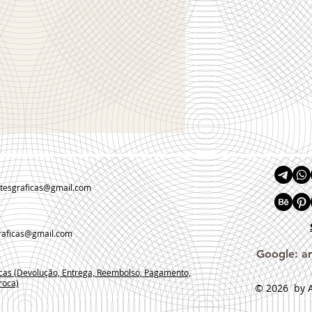
rtesgraficas@gmail.com
raficas@gmail.com
Google: ar
icas (Devolução, Entrega, Reembolso, Pagamento,
roca)
© 2026
by A