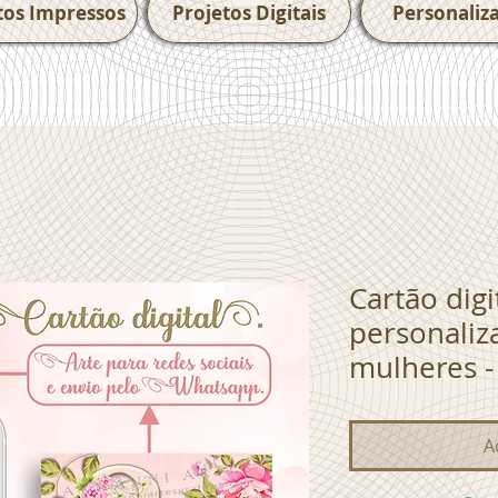
tos Impressos
Projetos Digitais
Personaliz
Cartão dig
personaliza
mulheres 
A