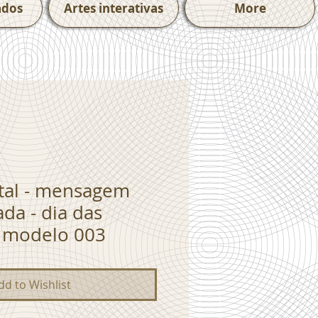
ados
Artes interativas
More
ital - mensagem
da - dia das
- modelo 003
dd to Wishlist