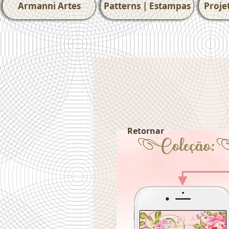
Armanni Artes
Patterns | Estampas
Proje
Retornar