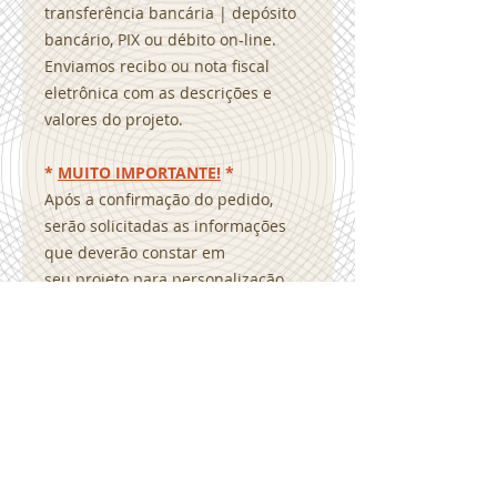
transferência bancária | depósito
bancário, PIX ou débito on-line.
Enviamos recibo ou nota fiscal
eletrônica com as descrições e
valores do projeto.
*
MUITO IMPORTANTE!
*
Após a confirmação do pedido,
serão solicitadas as informações
que deverão constar em
seu projeto para personalização.
Como por exemplo, textos, contatos,
redes sociais, imagens
e logotipo. Desenvolveremos a sua
arte personalizada com o modelo
que foi adquirido e será enviada
a prova para sua verificação.
Estando aprovada você receberá o
arquivo em *.pdf, personalizado