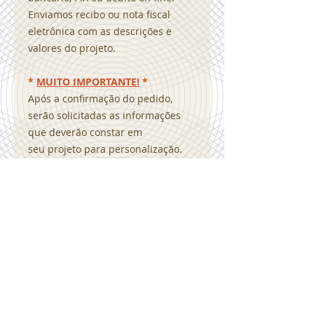
Enviamos recibo ou nota fiscal
eletrônica com as descrições e
valores do projeto.
*
MUITO IMPORTANTE!
*
Após a confirmação do pedido,
serão solicitadas as informações
que deverão constar em
seu projeto para personalização.
Como por exemplo, textos, contatos,
redes sociais, imagens
e logotipo. Desenvolveremos a sua
arte personalizada com o modelo
que foi adquirido e será enviada
a prova para sua verificação.
Estando aprovada você receberá o
arquivo em *.pdf, personalizado
mediante ao modelo escolhido