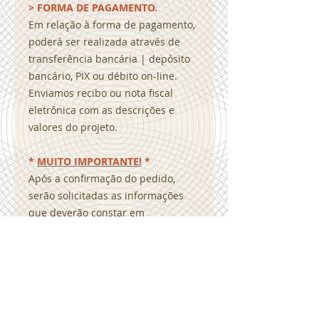
> FORMA DE PAGAMENTO.
Em relação à forma de pagamento,
poderá ser realizada através de
transferência bancária | depósito
bancário, PIX ou débito on-line.
Enviamos recibo ou nota fiscal
eletrônica com as descrições e
valores do projeto.
*
MUITO IMPORTANTE!
*
Após a confirmação do pedido,
serão solicitadas as informações
que deverão constar em
seu projeto para personalização.
Como por exemplo, textos, contatos,
redes sociais, imagens
e logotipo. Desenvolveremos a sua
arte personalizada com o modelo
que foi adquirido e será enviada