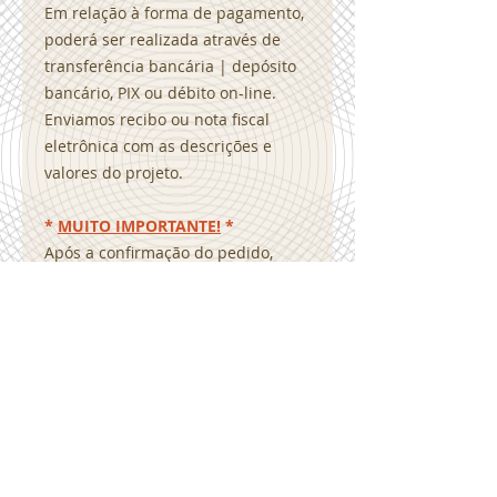
Em relação à forma de pagamento,
poderá ser realizada através de
transferência bancária | depósito
bancário, PIX ou débito on-line.
Enviamos recibo ou nota fiscal
eletrônica com as descrições e
valores do projeto.
*
MUITO IMPORTANTE!
*
Após a confirmação do pedido,
serão solicitadas as informações
que deverão constar em
seu projeto para personalização.
Como por exemplo, textos, contatos,
redes sociais, imagens
e logotipo. Desenvolveremos a sua
arte personalizada com o modelo
que foi adquirido e será enviada
a prova para sua verificação.