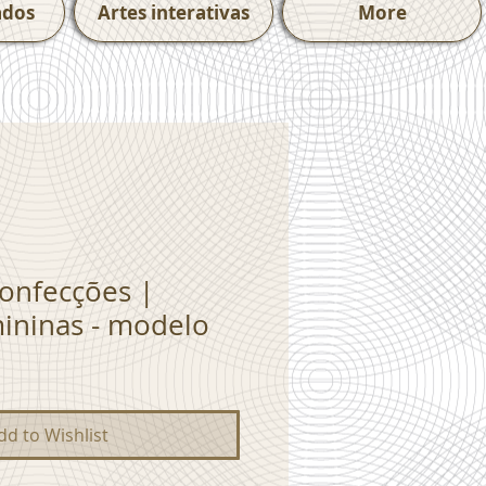
ados
Artes interativas
More
confecções |
ininas - modelo
dd to Wishlist