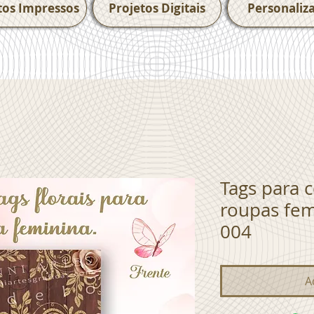
tos Impressos
Projetos Digitais
Personaliz
Tags para 
roupas fem
004
A