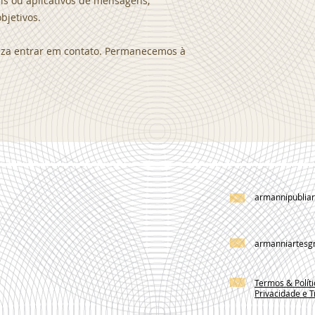
ls ou aplicativos de mensagens,
bjetivos.
leza entrar em contato. Permanecemos à
armannipublia
armanniartesg
Termos & Polít
Privacidade e T