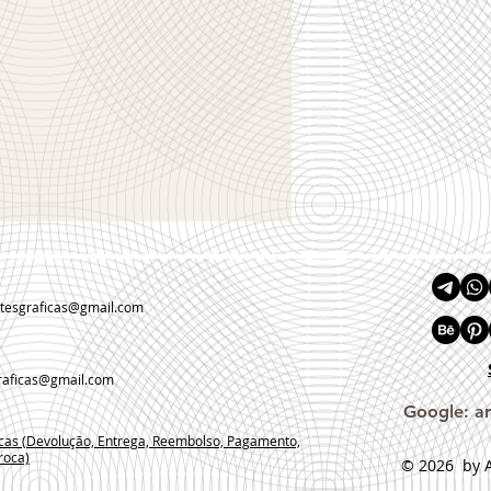
rtesgraficas@gmail.com
raficas@gmail.com
Google: ar
icas (Devolução, Entrega, Reembolso, Pagamento,
roca)
© 2026
by A