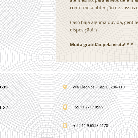
até mesmo, para envios de e-mai
conforme a obtenção de vossos o
Caso haja alguma dúvida, genti
disposição! :)
Muita gratidão pela visita! *-*
cas
Vila Cleonice - Cep: 03286-110
1-82
+ 55 11 2717 0599
+ 55 11 9 6558 6178