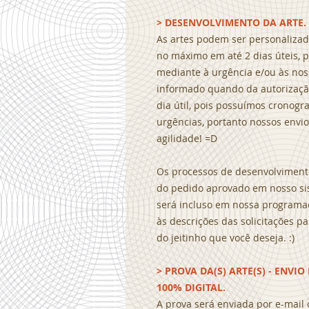
> DESENVOLVIMENTO DA ARTE.
As artes podem ser personaliza
no máximo em até 2 dias úteis, p
mediante à urgência e/ou às no
informado quando da autorização
dia útil, pois possuímos crono
urgências, portanto nossos envi
agilidade! =D
Os processos de desenvolviment
do pedido aprovado em nosso si
será incluso em nossa programa
às descrições das solicitações 
do jeitinho que você deseja. :)
> PROVA DA(S) ARTE(S) - ENVI
100% DIGITAL.
A prova será enviada por e-mail